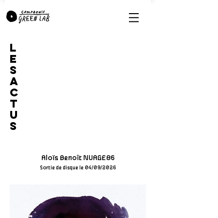
L
E
S
A
C
T
U
S
Aloïs Benoît NUAGE86
Sortie de disque le 04/09/2026