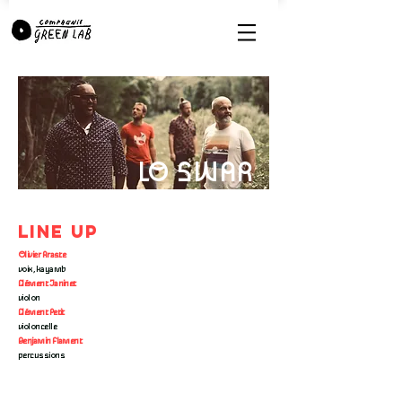
LO SWAR
LINE UP
Olivier Araste
voix, kayamb
Clément Janinet
violon
Clément Petit
violoncelle
Benjamin Flament
percussions